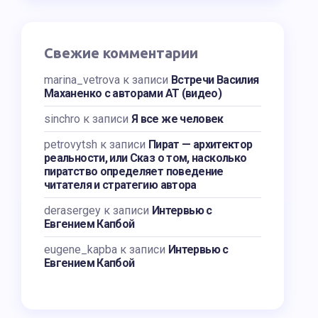
Свежие комментарии
marina_vetrova
к записи
Встречи Василия
Маханенко с авторами АТ (видео)
sinchro
к записи
Я все же человек
petrovytsh
к записи
Пират — архитектор
реальности, или Сказ о том, насколько
пиратство определяет поведение
читателя и стратегию автора
derasergey
к записи
Интервью с
Евгением Капбой
eugene_kapba
к записи
Интервью с
Евгением Капбой