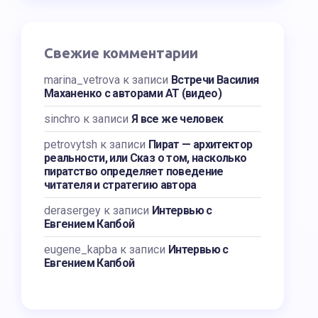
Свежие комментарии
marina_vetrova
к записи
Встречи Василия
Маханенко с авторами АТ (видео)
sinchro
к записи
Я все же человек
petrovytsh
к записи
Пират — архитектор
реальности, или Сказ о том, насколько
пиратство определяет поведение
читателя и стратегию автора
derasergey
к записи
Интервью с
Евгением Капбой
eugene_kapba
к записи
Интервью с
Евгением Капбой