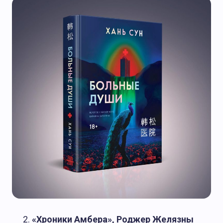
О Журнале АТ
«Хроники Амбера», Роджер Желязны