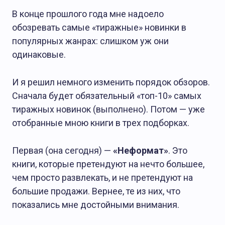
В конце прошлого года мне надоело
обозревать самые «тиражные» новинки в
популярных жанрах: слишком уж они
одинаковые.
И я решил немного изменить порядок обзоров.
Сначала будет обязательный «топ-10» самых
тиражных новинок (выполнено). Потом — уже
отобранные мною книги в трех подборках.
БЕЗ РУБРИКИ
Первая (она сегодня) —
«Неформат»
. Это
книги, которые претендуют на нечто большее,
чем просто развлекать, и не претендуют на
большие продажи. Вернее, те из них, что
показались мне достойными внимания.
Редакция
04.02.2025