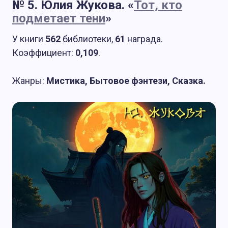
№ 5. Юлия Жукова. «
Тот, кто
подметает тени
»
У книги
562
библиотеки,
61
награда.
Коэффициент:
0,109
.
Жанры:
Мистика, Бытовое фэнтези, Сказка.