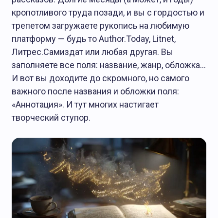
кропотливого труда позади, и вы с гордостью и
трепетом загружаете рукопись на любимую
платформу — будь то Author.Today, Litnet,
Литрес.Самиздат или любая другая. Вы
заполняете все поля: название, жанр, обложка…
И вот вы доходите до скромного, но самого
важного после названия и обложки поля:
«Аннотация». И тут многих настигает
творческий ступор.
БЕЗ РУБРИКИ
Редакция
04.02.2025