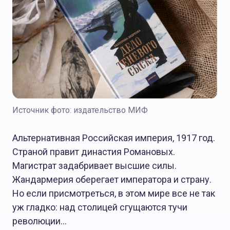
Источник фото: издательство МИФ
БЕЗ РУБРИКИ
Альтернативная Российская империя, 1917 год.
Страной правит династия Романовых.
Магистрат задабривает высшие силы.
Жандармерия оберегает императора и страну.
Но если присмотреться, в этом мире все не так
уж гладко: над столицей сгущаются тучи
революции…
Редакция
04.02.2025