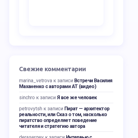
Свежие комментарии
marina_vetrova
к записи
Встречи Василия
Маханенко с авторами АТ (видео)
sinchro
к записи
Я все же человек
petrovytsh
к записи
Пират — архитектор
реальности, или Сказ о том, насколько
пиратство определяет поведение
читателя и стратегию автора
derasergey
к записи
Интервью с