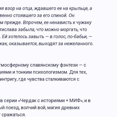
 взор на отца, ждавшего ее на крыльце, а
венно стоявшего за его спиной. Он
м прежде. Впрочем, ее ненависть к чужаку
стислава забыла, что можно моргать, что
Ей хотелось завыть — в голос, по-бабьи, —
 как, оказывается, выходят за нежеланного.
о атмосферному славянскому фэнтези — с
иями и тонким психологизмом. Для тех,
 интригу, где чувства сталкиваются с
в серии «Чердак с историями + МИФ», и в
ый поезд, волчий вой, магия древних
т сражаться.