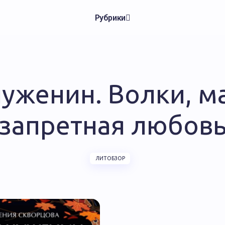
Рубрики
уженин. Волки, м
запретная любов
ЛИТОБЗОР