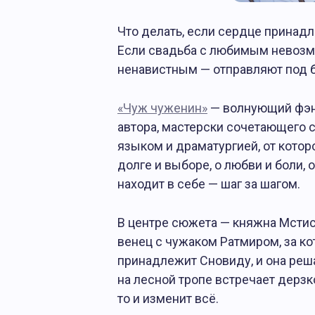
Что делать, если сердце принадл
Если свадьба с любимым невозмо
едакция
04.02.2025
ненавистным — отправляют под 
 Журнале АТ
«Чуж чуженин»
— волнующий фэн
автора, мастерски сочетающего 
языком и драматургией, от котор
долге и выборе, о любви и боли, 
находит в себе — шаг за шагом.
В центре сюжета — княжна Мстис
венец с чужаком Ратмиром, за ко
принадлежит Сновиду, и она реш
на лесной тропе встречает дерз
то и изменит всё.