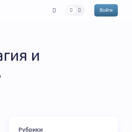
Войти
агия и
ь
Рубрики