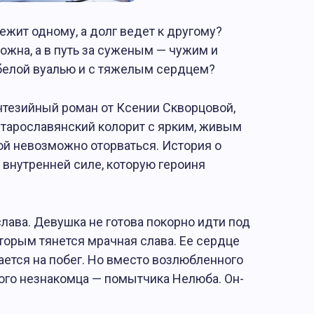
ежит одному, а долг ведет к другому?
жна, а в путь за суженым — чужим и
белой вуалью и с тяжелым сердцем?
тезийный роман от Ксении Скворцовой,
старославянский колорит с ярким, живым
ой невозможно оторваться. История о
о внутренней силе, которую героиня
лава. Девушка не готова покорно идти под
торым тянется мрачная слава. Ее сердце
ается на побег. Но вместо возлюбленного
кого незнакомца — помытчика Нелюба. Он-