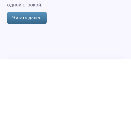
одной строкой.
Читать далее
О нас
Политика конфиденциальности
Напишите нам:
support@author.today
Перейти на
Author.Today
© 2024 - 2026